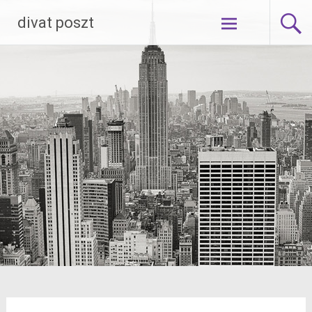
Skip
divat poszt
to
content