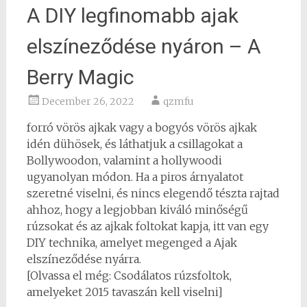
A DIY legfinomabb ajak
elszíneződése nyáron – A
Berry Magic
December 26, 2022
qzmfu
forró vörös ajkak vagy a bogyós vörös ajkak
idén dühösek, és láthatjuk a csillagokat a
Bollywoodon, valamint a hollywoodi
ugyanolyan módon. Ha a piros árnyalatot
szeretné viselni, és nincs elegendő tészta rajtad
ahhoz, hogy a legjobban kiváló minőségű
rúzsokat és az ajkak foltokat kapja, itt van egy
DIY technika, amelyet megenged a Ajak
elszíneződése nyárra.
[Olvassa el még: Csodálatos rúzsfoltok,
amelyeket 2015 tavaszán kell viselni]