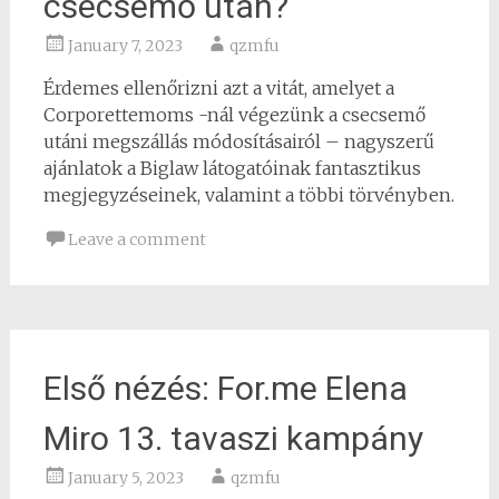
csecsemő után?
January 7, 2023
qzmfu
Érdemes ellenőrizni azt a vitát, amelyet a
Corporettemoms -nál végezünk a csecsemő
utáni megszállás módosításairól – nagyszerű
ajánlatok a Biglaw látogatóinak fantasztikus
megjegyzéseinek, valamint a többi törvényben.
Leave a comment
Első nézés: For.me Elena
Miro 13. tavaszi kampány
January 5, 2023
qzmfu