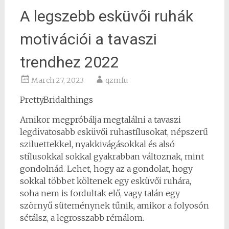
A legszebb esküvői ruhák
motivációi a tavaszi
trendhez 2022
March 27, 2023
qzmfu
PrettyBridalthings
Amikor megpróbálja megtalálni a tavaszi
legdivatosabb esküvői ruhastílusokat, népszerű
sziluettekkel, nyakkivágásokkal és alsó
stílusokkal sokkal gyakrabban változnak, mint
gondolnád. Lehet, hogy az a gondolat, hogy
sokkal többet költenek egy esküvői ruhára,
soha nem is fordultak elő, vagy talán egy
szörnyű süteménynek tűnik, amikor a folyosón
sétálsz, a legrosszabb rémálom.