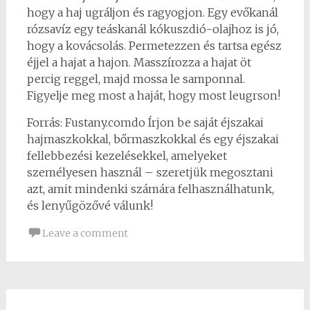
hogy a haj ugráljon és ragyogjon. Egy evőkanál
rózsavíz egy teáskanál kókuszdió-olajhoz is jó,
hogy a kovácsolás. Permetezzen és tartsa egész
éjjel a hajat a hajon. Masszírozza a hajat öt
percig reggel, majd mossa le samponnal.
Figyelje meg most a haját, hogy most leugrson!
Forrás: Fustany.comdo Írjon be saját éjszakai
hajmaszkokkal, bőrmaszkokkal és egy éjszakai
fellebbezési kezelésekkel, amelyeket
személyesen használ – szeretjük megosztani
azt, amit mindenki számára felhasználhatunk,
és lenyűgözővé válunk!
Leave a comment