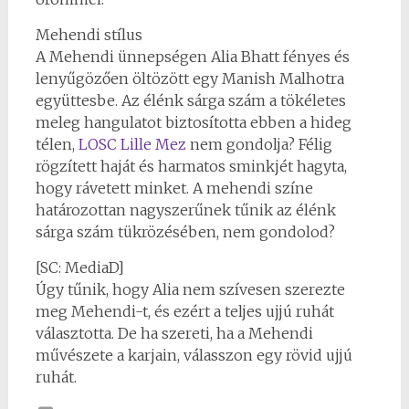
Mehendi stílus
A Mehendi ünnepségen Alia Bhatt fényes és
lenyűgözően öltözött egy Manish Malhotra
együttesbe. Az élénk sárga szám a tökéletes
meleg hangulatot biztosította ebben a hideg
télen,
LOSC Lille Mez
nem gondolja? Félig
rögzített haját és harmatos sminkjét hagyta,
hogy rávetett minket. A mehendi színe
határozottan nagyszerűnek tűnik az élénk
sárga szám tükrözésében, nem gondolod?
[SC: MediaD]
Úgy tűnik, hogy Alia nem szívesen szerezte
meg Mehendi-t, és ezért a teljes ujjú ruhát
választotta. De ha szereti, ha a Mehendi
művészete a karjain, válasszon egy rövid ujjú
ruhát.