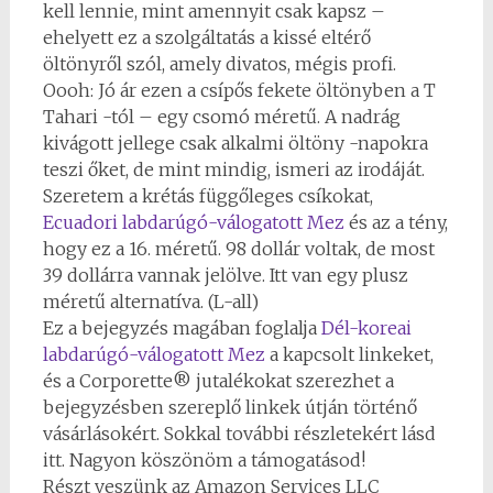
kell lennie, mint amennyit csak kapsz –
ehelyett ez a szolgáltatás a kissé eltérő
öltönyről szól, amely divatos, mégis profi.
Oooh: Jó ár ezen a csípős fekete öltönyben a T
Tahari -tól – egy csomó méretű. A nadrág
kivágott jellege csak alkalmi öltöny -napokra
teszi őket, de mint mindig, ismeri az irodáját.
Szeretem a krétás függőleges csíkokat,
Ecuadori labdarúgó-válogatott Mez
és az a tény,
hogy ez a 16. méretű. 98 dollár voltak, de most
39 dollárra vannak jelölve. Itt van egy plusz
méretű alternatíva. (L-all)
Ez a bejegyzés magában foglalja
Dél-koreai
labdarúgó-válogatott Mez
a kapcsolt linkeket,
és a Corporette® jutalékokat szerezhet a
bejegyzésben szereplő linkek útján történő
vásárlásokért. Sokkal további részletekért lásd
itt. Nagyon köszönöm a támogatásod!
Részt veszünk az Amazon Services LLC