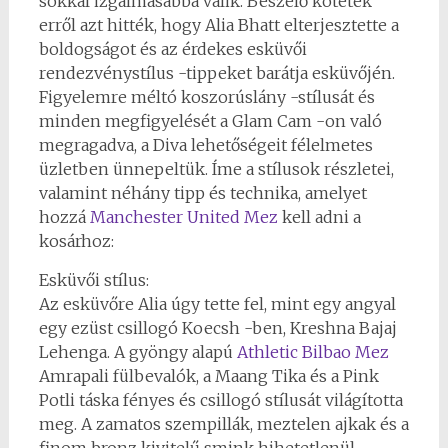
sokkal izgalmasabbá válik. Beszélő kötetek
erről azt hitték, hogy Alia Bhatt elterjesztette a
boldogságot és az érdekes esküvői
rendezvénystílus -tippeket barátja esküvőjén.
Figyelemre méltó koszorúslány -stílusát és
minden megfigyelését a Glam Cam -on való
megragadva, a Diva lehetőségeit félelmetes
üzletben ünnepeltük. Íme a stílusok részletei,
valamint néhány tipp és technika, amelyet
hozzá
Manchester United Mez
kell adni a
kosárhoz:
Esküvői stílus:
Az esküvőre Alia úgy tette fel, mint egy angyal
egy ezüst csillogó Koecsh -ben, Kreshna Bajaj
Lehenga. A gyöngy alapú
Athletic Bilbao Mez
Amrapali fülbevalók, a Maang Tika és a Pink
Potli táska fényes és csillogó stílusát világította
meg. A zamatos szempillák, meztelen ajkak és a