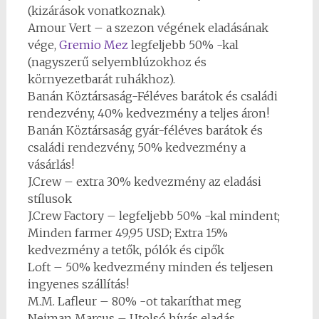
(kizárások vonatkoznak).
Amour Vert – a szezon végének eladásának
vége,
Gremio Mez
legfeljebb 50% -kal
(nagyszerű selyemblúzokhoz és
környezetbarát ruhákhoz).
Banán Köztársaság-Féléves barátok és családi
rendezvény, 40% kedvezmény a teljes áron!
Banán Köztársaság gyár-féléves barátok és
családi rendezvény, 50% kedvezmény a
vásárlás!
J.Crew – extra 30% kedvezmény az eladási
stílusok
J.Crew Factory – legfeljebb 50% -kal mindent;
Minden farmer 49,95 USD; Extra 15%
kedvezmény a tetők, pólók és cipők
Loft – 50% kedvezmény minden és teljesen
ingyenes szállítás!
M.M. Lafleur – 80% -ot takaríthat meg
Neiman Marcus – Utolsó hívás eladás,