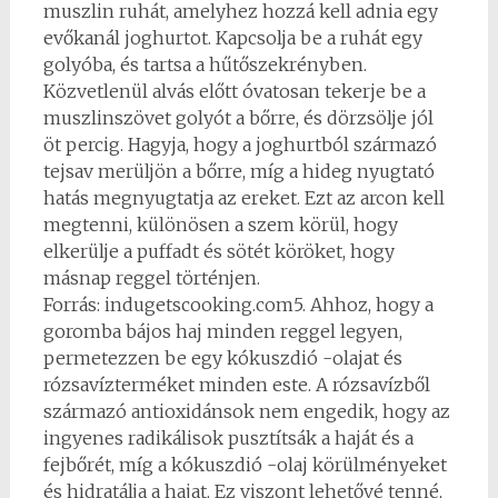
muszlin ruhát, amelyhez hozzá kell adnia egy
evőkanál joghurtot. Kapcsolja be a ruhát egy
golyóba, és tartsa a hűtőszekrényben.
Közvetlenül alvás előtt óvatosan tekerje be a
muszlinszövet golyót a bőrre, és dörzsölje jól
öt percig. Hagyja, hogy a joghurtból származó
tejsav merüljön a bőrre, míg a hideg nyugtató
hatás megnyugtatja az ereket. Ezt az arcon kell
megtenni, különösen a szem körül, hogy
elkerülje a puffadt és sötét köröket, hogy
másnap reggel történjen.
Forrás: indugetscooking.com5. Ahhoz, hogy a
goromba bájos haj minden reggel legyen,
permetezzen be egy kókuszdió -olajat és
rózsavízterméket minden este. A rózsavízből
származó antioxidánsok nem engedik, hogy az
ingyenes radikálisok pusztítsák a haját és a
fejbőrét, míg a kókuszdió -olaj körülményeket
és hidratálja a hajat. Ez viszont lehetővé tenné,