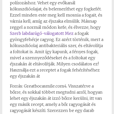
polírozáshoz. Vehet egy evőkanál
kókuszdióolajat, és belemeríthet egy fogkefét.
Ezzel minden este meg kell mosnia a fogait, és
várnia kell, amíg az éjszaka elmúlik. Másnap
reggel a normál módon kefe, és élvezze, hogy
Szerb labdarúgó-válogatott Mez
a fogak
gyöngyfehérje ragyog. Ez azért történik, mert a
kókuszdióolaj antibakteriális szer, és eltávolítja
a foltokat is. Amit így kapunk, a fényes fogak,
mivel a szennyeződéseket és a foltokat egy
éjszakán át eltávolítják. Milyen csodálatos ez!
Használja ezt a receptet a fogak fehérítéséhez
egy éjszakán át
Forrás: Greatbocasmile.com4. Visszatérve a
bőrre, és sokkal többet megtudni arról, hogyan
lehet egy éjszakán át izzó bőrre kerülni, itt van
egy másik recept, amely a bőr ragyogását és
ragyogását készíti. Szerezzen be egy darab