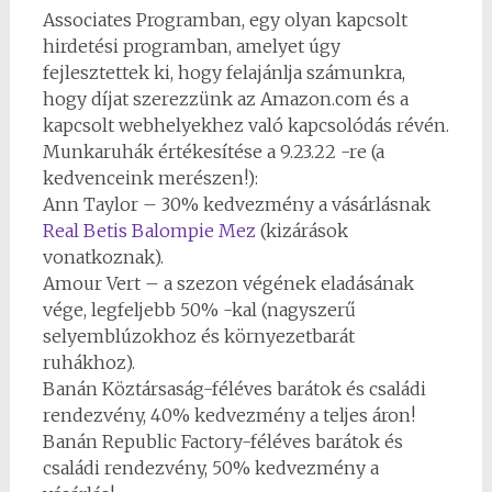
Associates Programban, egy olyan kapcsolt
hirdetési programban, amelyet úgy
fejlesztettek ki, hogy felajánlja számunkra,
hogy díjat szerezzünk az Amazon.com és a
kapcsolt webhelyekhez való kapcsolódás révén.
Munkaruhák értékesítése a 9.23.22 -re (a
kedvenceink merészen!):
Ann Taylor – 30% kedvezmény a vásárlásnak
Real Betis Balompie Mez
(kizárások
vonatkoznak).
Amour Vert – a szezon végének eladásának
vége, legfeljebb 50% -kal (nagyszerű
selyemblúzokhoz és környezetbarát
ruhákhoz).
Banán Köztársaság-féléves barátok és családi
rendezvény, 40% kedvezmény a teljes áron!
Banán Republic Factory-féléves barátok és
családi rendezvény, 50% kedvezmény a