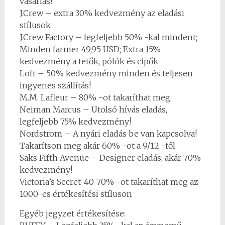
vásárlás!
J.Crew – extra 30% kedvezmény az eladási
stílusok
J.Crew Factory – legfeljebb 50% -kal mindent;
Minden farmer 49,95 USD; Extra 15%
kedvezmény a tetők, pólók és cipők
Loft – 50% kedvezmény minden és teljesen
ingyenes szállítás!
M.M. Lafleur – 80% -ot takaríthat meg
Neiman Marcus – Utolsó hívás eladás,
legfeljebb 75% kedvezmény!
Nordstrom – A nyári eladás be van kapcsolva!
Takarítson meg akár 60% -ot a 9/12 -től
Saks Fifth Avenue – Designer eladás, akár 70%
kedvezmény!
Victoria’s Secret-40-70% -ot takaríthat meg az
1000-es értékesítési stíluson
Egyéb jegyzet értékesítése: