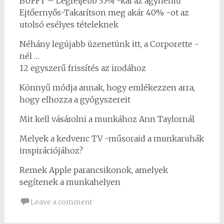
BUFFY – Legfeljebb 35% -kal az ágynemű
Ejtőernyős-Takarítson meg akár 40% -ot az
utolsó esélyes tételeknek
Néhány legújabb üzenetünk itt, a Corporette -
nél …
12 egyszerű frissítés az irodához
Könnyű módja annak, hogy emlékezzen arra,
hogy elhozza a gyógyszereit
Mit kell vásárolni a munkához Ann Taylornál
Melyek a kedvenc TV -műsoraid a munkaruhák
inspirációjához?
Remek Apple parancsikonok, amelyek
segítenek a munkahelyen
Leave a comment