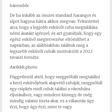
hárembőr
De ha inkább az összes standard harangot és
sípot hagyna hátra, akkor megvan. Tekintettel
arra, hogy a legjobb esküvői ruha megtalálása
némi ásatást igényel, és azt gyanítjuk, hogy egy
egész esküvő megtervezése eltömíthet a
naptárban, az alábbiakban találtuk meg a
legszebb esküvői ruhák motivációit a 2022
tavaszi trendre.
darikkk.photo
Függetlenül attól, hogy megpróbált megtalálni
a kerti esküvőjének alapvető ruháját, megpróbál
egy csipkés midi ruhát találni a városháza
eljutásához, vagy mindent kimegy, de még
mindig valami tiszta akar, ez a választás úgy
érzi, hogy úgy érzi, mint te vagy.