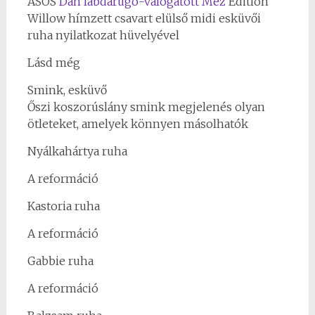
ASOS
Dán labdarúgó-válogatott Mez
Edition
Willow hímzett csavart elülső midi esküvői
ruha nyilatkozat hüvelyével
Lásd még
Smink, esküvő
Őszi koszorúslány smink megjelenés olyan
ötleteket, amelyek könnyen másolhatók
Nyálkahártya ruha
A reformáció
Kastoria ruha
A reformáció
Gabbie ruha
A reformáció