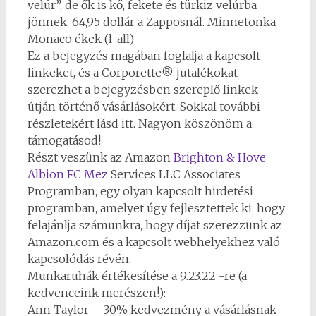
velúr”, de ők is kő, fekete és türkiz velúrba
jönnek. 64,95 dollár a Zapposnál. Minnetonka
Monaco ékek (l-all)
Ez a bejegyzés magában foglalja a kapcsolt
linkeket, és a Corporette® jutalékokat
szerezhet a bejegyzésben szereplő linkek
útján történő vásárlásokért. Sokkal további
részletekért lásd itt. Nagyon köszönöm a
támogatásod!
Részt veszünk az Amazon
Brighton & Hove
Albion FC Mez
Services LLC Associates
Programban, egy olyan kapcsolt hirdetési
programban, amelyet úgy fejlesztettek ki, hogy
felajánlja számunkra, hogy díjat szerezzünk az
Amazon.com és a kapcsolt webhelyekhez való
kapcsolódás révén.
Munkaruhák értékesítése a 9.23.22 -re (a
kedvenceink merészen!):
Ann Taylor – 30% kedvezmény a vásárlásnak