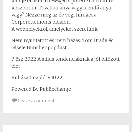
küldje el őket a news@corporette.com címre.
köszönöm! Továbbá: anya vagy leendő anya
vagy? Nézze meg az év végi híreket a
Corporettemoms oldalon.
A webhelyekről, amelyeket szeretünk
Nem nyugtatott és nem házas: Tom Brady és
Gisele Bunchenpopdust
7. ősz 2022 A stílus tendenciáknak a jól öltözött
élet
Ruházati napló, 8.10.22.
Powered By PubExchange
Leave a comment