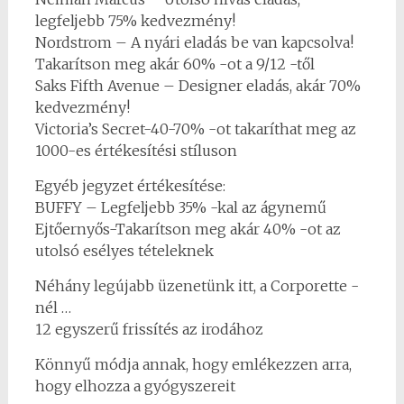
legfeljebb 75% kedvezmény!
Nordstrom – A nyári eladás be van kapcsolva!
Takarítson meg akár 60% -ot a 9/12 -től
Saks Fifth Avenue – Designer eladás, akár 70%
kedvezmény!
Victoria’s Secret-40-70% -ot takaríthat meg az
1000-es értékesítési stíluson
Egyéb jegyzet értékesítése:
BUFFY – Legfeljebb 35% -kal az ágynemű
Ejtőernyős-Takarítson meg akár 40% -ot az
utolsó esélyes tételeknek
Néhány legújabb üzenetünk itt, a Corporette -
nél …
12 egyszerű frissítés az irodához
Könnyű módja annak, hogy emlékezzen arra,
hogy elhozza a gyógyszereit