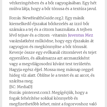
vérkeringésben és a bőr ragyogásában. Egy hét
múlva látja, hogy a bőr tónusa és a textúra javul.
Forrás: NewHealthGuide.org2. Egy másik
kiemelkedő éjszakai bőrkezelés az izzó bőr
számára a tej és a citrom használata. A tejben
lévő tejsav és a citrom -vitamin
Juventus Mez
varázslatként működne, hogy egy éjszakán át
ragyogjon és megkönnyítse a bőr tónusát.
Keverje össze egy evőkanál citromlevet és tejet
egyenlően, és alkalmazza azt arcmaszkként
vagy a megvilágosodni kívánt test területén.
Hagyja egész éjjel. Mossa meg másnap reggel
hideg víz alatt. Öblítse le a testet és az arcot, és
szárítsa meg.
[SC: MediaD]
Forrás: pinterest.com3. Megígérjük, hogy a
fogak fehérítése sokkal könnyebb és
megfizethetőbb lehet, mint a fogorvoshoz való