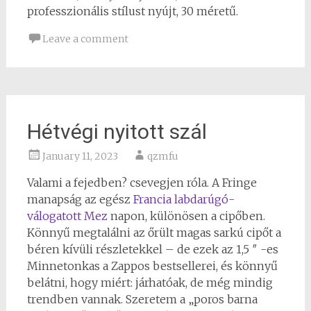
professzionális stílust nyújt, 30 méretű.
Leave a comment
Hétvégi nyitott szál
January 11, 2023
qzmfu
Valami a fejedben? csevegjen róla. A Fringe
manapság az egész
Francia labdarúgó-
válogatott Mez
napon, különösen a cipőben.
Könnyű megtalálni az őrült magas sarkú cipőt a
béren kívüli részletekkel – de ezek az 1,5 ″ -es
Minnetonkas a Zappos bestsellerei, és könnyű
belátni, hogy miért: járhatóak, de még mindig
trendben vannak. Szeretem a „poros barna