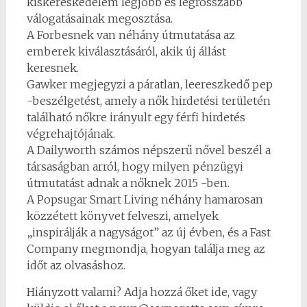
kiskereskedelem legjobb és legrosszabb
válogatásainak megosztása.
A Forbesnek van néhány útmutatása az
emberek kiválasztásáról, akik új állást
keresnek.
Gawker megjegyzi a páratlan, leereszkedő pep
-beszélgetést, amely a nők hirdetési területén
található nőkre irányult egy férfi hirdetés
végrehajtójának.
A Dailyworth számos népszerű nővel beszél a
társaságban arról, hogy milyen pénzügyi
útmutatást adnak a nőknek 2015 -ben.
A Popsugar Smart Living néhány hamarosan
közzétett könyvet felveszi, amelyek
„inspirálják a nagyságot” az új évben, és a Fast
Company megmondja, hogyan találja meg az
időt az olvasáshoz.
Hiányzott valami? Adja hozzá őket ide, vagy