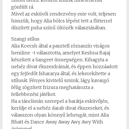
finom bronz kivitelű smink hihetetlenül
gördült rá.
Mivel az esküvői rendezvény este volt, teljesen
hisszük, hogy Alia bölcs lépést tett a flitterrel
díszített puha színű öltözék választásában.
Szangi stílus
Alia Koecsh által a pasztell rózsaszín virágos
hemline -t választotta, amelyet Keshna Bajaj
készített a Sangeet ünnepségen. Kihagyta a
nehéz divat ékszerdrámát, és éppen hozzáadott
egy fejfedőt Ishararya által, és lekerekítette a
stílusát. Fényes kivitelű smink, lágy, kavargó
félig rögzített frizura meghatározta a
fellebbezési játékot.
Ha a tánclistán szerepel a barátja esküvőjén,
kerülje el a nehéz darab divat ékszereket, és
válasszon olyan könnyű lehengát, mint Alia
Bhatt és Dance Away Away Awy Awy With
örömmel.