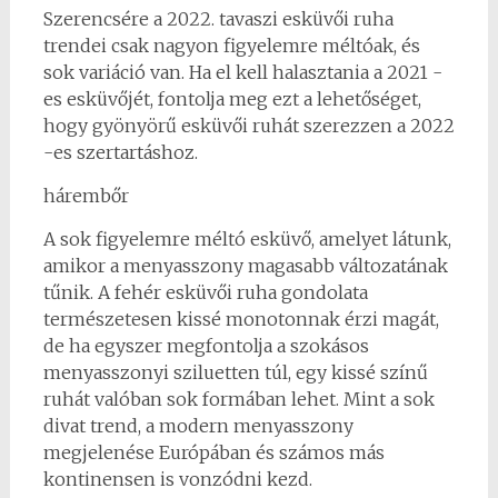
Szerencsére a 2022. tavaszi esküvői ruha
trendei csak nagyon figyelemre méltóak, és
sok variáció van. Ha el kell halasztania a 2021 -
es esküvőjét, fontolja meg ezt a lehetőséget,
hogy gyönyörű esküvői ruhát szerezzen a 2022
-es szertartáshoz.
hárembőr
A sok figyelemre méltó esküvő, amelyet látunk,
amikor a menyasszony magasabb változatának
tűnik. A fehér esküvői ruha gondolata
természetesen kissé monotonnak érzi magát,
de ha egyszer megfontolja a szokásos
menyasszonyi sziluetten túl, egy kissé színű
ruhát valóban sok formában lehet. Mint a sok
divat trend, a modern menyasszony
megjelenése Európában és számos más
kontinensen is vonzódni kezd.