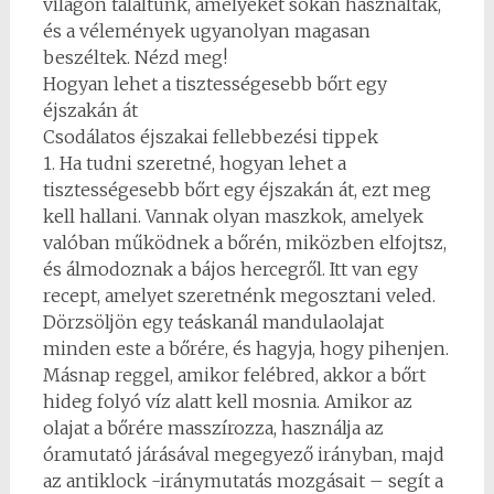
világon találtunk, amelyeket sokan használtak,
és a vélemények ugyanolyan magasan
beszéltek. Nézd meg!
Hogyan lehet a tisztességesebb bőrt egy
éjszakán át
Csodálatos éjszakai fellebbezési tippek
1. Ha tudni szeretné, hogyan lehet a
tisztességesebb bőrt egy éjszakán át, ezt meg
kell hallani. Vannak olyan maszkok, amelyek
valóban működnek a bőrén, miközben elfojtsz,
és álmodoznak a bájos hercegről. Itt van egy
recept, amelyet szeretnénk megosztani veled.
Dörzsöljön egy teáskanál mandulaolajat
minden este a bőrére, és hagyja, hogy pihenjen.
Másnap reggel, amikor felébred, akkor a bőrt
hideg folyó víz alatt kell mosnia. Amikor az
olajat a bőrére masszírozza, használja az
óramutató járásával megegyező irányban, majd
az antiklock -iránymutatás mozgásait – segít a