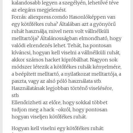
kalandosabb legyen a szegélyén, lehetővé téve
az elegáns megjelenést.
Forrás: aliexpress.comdo Hasonlóképpen van
egy kötőfékes ruha? Általában azt a gyönyörű
ruhát használja, mivel nem volt vállnélküli
melltartója? Általánosságban elmondható, hogy
valódi elrendezés lehet. Tehát, ha pontosan
kíváncsi, hogyan kell viselni a vállnélküli ruhát,
akkor számos hacket kipróbálhat. Nagyon sok
módszer létezik a kötőfékes ruhák kényelmére,
a beépített melltartó, a nyilatkozat melltartója, a
paszta, vagy az alsó póló használata stb.
Használatának legjobban történő viselésére,
stb.
Ellenőrizheti az előre, hogy sokkal többet
tudjon meg a hack -okról, hogy pontosan
hogyan viseljen kötőfékes ruhát.
Hogyan kell viselni egy kötőfékes ruhát: