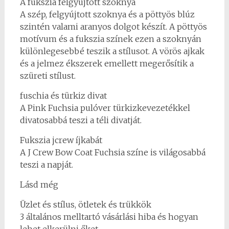
A fukszia felgyújtott szoknya
A szép, felgyújtott szoknya és a pöttyös blúz
szintén valami aranyos dolgot készít. A pöttyös
motívum és a fukszia színek ezen a szoknyán
különlegesebbé teszik a stílusot. A vörös ajkak
és a jelmez ékszerek emellett megerősítik a
szüreti stílust.
fuschia és türkiz divat
A Pink Fuchsia pulóver türkizkevezetékkel
divatosabbá teszi a téli divatját.
Fukszia jcrew íjkabát
A J Crew Bow Coat Fuchsia színe is világosabbá
teszi a napját.
Lásd még
Üzlet és stílus, ötletek és trükkök
3 általános melltartó vásárlási hiba és hogyan