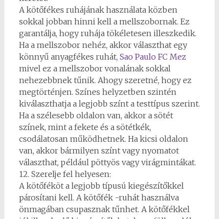
A kötőfékes ruhájának használata közben
sokkal jobban hinni kell a mellszobornak. Ez
garantálja, hogy ruhája tökéletesen illeszkedik.
Ha a mellszobor nehéz, akkor választhat egy
könnyű anyagfékes ruhát,
Sao Paulo FC Mez
mivel ez a mellszobor vonalának sokkal
nehezebbnek tűnik. Ahogy szeretné, hogy ez
megtörténjen. Színes helyzetben szintén
kiválaszthatja a legjobb színt a testtípus szerint.
Ha a szélesebb oldalon van, akkor a sötét
színek, mint a fekete és a sötétkék,
csodálatosan működhetnek. Ha kicsi oldalon
van, akkor bármilyen színt vagy nyomatot
választhat, például pöttyös vagy virágmintákat.
12. Szerelje fel helyesen:
A kötőféköt a legjobb típusú kiegészítőkkel
párosítani kell. A kötőfék -ruhát használva
önmagában csupasznak tűnhet. A kötőfékkel