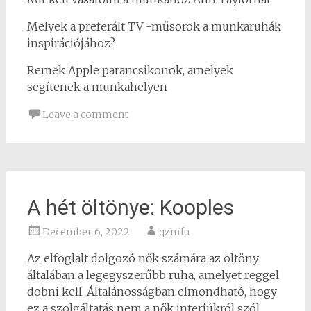
Melyek a preferált TV -műsorok a munkaruhák
inspirációjához?
Remek Apple parancsikonok, amelyek
segítenek a munkahelyen
Leave a comment
A hét öltönye: Kooples
December 6, 2022
qzmfu
Az elfoglalt dolgozó nők számára az öltöny
általában a legegyszerűbb ruha, amelyet reggel
dobni kell. Általánosságban elmondható, hogy
ez a szolgáltatás nem a nők interjúkról szól,