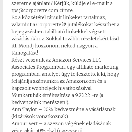
szeretne ajánlani? Kérjük, küldje el e-mailt a
tps@corporette.com címre.
Ez a közzététel társult linkeket tartalmaz,
valamint a Corporette® jutalékokat készíthet a
bejegyzésben található linkekkel végzett
vásárlásokhoz. Sokkal további részletekért lásd
itt. Mondj köszönöm neked nagyon a
támogatást!
Részt veszünk az Amazon Services LLC
Associates Programban, egy affiliate marketing
programban, amelyet úgy fejlesztettek ki, hogy
felajánlja számunkra az Amazon.com és a
kapcsolt webhelyek hivatkozásával.
Munkaruhák értékesítése a 9.23.22 -re (a
kedvenceink merészen!):
Ann Taylor – 30% kedvezmény a vásárlásnak
(kizárások vonatkoznak).
Amour Vert – a szezon végének eladásának
vége, akár 50% -kal (nagyszerű