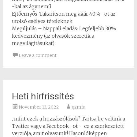
-kal az ágynemű
Ejtőernyős-Takarítson meg akár 40% -ot az
utolsó esélyes tételeknek
Megújulás – Nappali eladás: Legfeljebb 30%
kedvezmény (az olvasók szeretik a
megvilágításukat)
Leave a comment
Heti hírfrissítés
November 13, 2022
qzmfu
, mint ezek a hozzászólások? Tartsa be velünk a
Twitter vagy a Facebook -ot – ez a szerkesztett
verziója, amit olvasunk! Hasonlóképpen