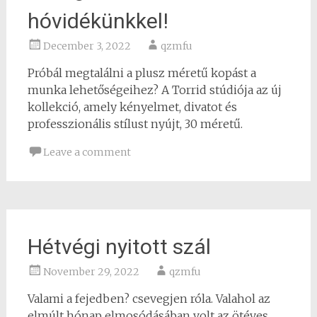
hóvidékünkkel!
December 3, 2022
qzmfu
Próbál megtalálni a plusz méretű kopást a
munka lehetőségeihez? A Torrid stúdiója az új
kollekció, amely kényelmet, divatot és
professzionális stílust nyújt, 30 méretű.
Leave a comment
Hétvégi nyitott szál
November 29, 2022
qzmfu
Valami a fejedben? csevegjen róla. Valahol az
elmúlt hónap elmosódásában volt az ötéves