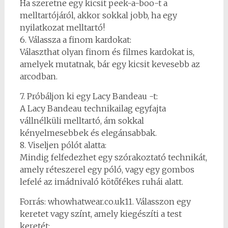
Ha szeretne egy kicsit peek-a-boo-t a
melltartójáról, akkor sokkal jobb, ha egy
nyilatkozat melltartó!
6. Válassza a finom kardokat:
Választhat olyan finom és filmes kardokat is,
amelyek mutatnak, bár egy kicsit kevesebb az
arcodban.
7. Próbáljon ki egy Lacy Bandeau -t:
A Lacy Bandeau technikailag egyfajta
vállnélküli melltartó, ám sokkal
kényelmesebbek és elegánsabbak.
8. Viseljen pólót alatta:
Mindig felfedezhet egy szórakoztató technikát,
amely réteszerel egy póló, vagy egy gombos
lefelé az imádnivaló kötőfékes ruhái alatt.
Forrás: whowhatwear.co.uk11. Válasszon egy
keretet vagy színt, amely kiegészíti a test
keretét: