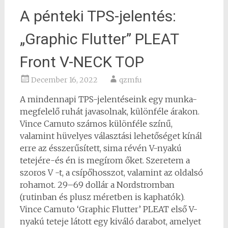
A pénteki TPS-jelentés:
„Graphic Flutter” PLEAT
Front V-NECK TOP
December 16, 2022
qzmfu
A mindennapi TPS-jelentéseink egy munka-
megfelelő ruhát javasolnak, különféle árakon.
Vince Camuto számos különféle színű,
valamint hüvelyes választási lehetőséget kínál
erre az ésszerűsített, sima révén V-nyakú
tetejére-és én is megírom őket. Szeretem a
szoros V -t, a csípőhosszot, valamint az oldalsó
rohamot. 29–69 dollár a Nordstromban
(rutinban és plusz méretben is kaphatók).
Vince Camuto ‘Graphic Flutter’ PLEAT első V-
nyakú teteje látott egy kiváló darabot, amelyet