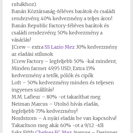
ruhákhoz).
Banán Köztársaság-féléves barátok és családi
rendezvény, 40% kedvezmény a teljes áron!
Banán Republic Factory-féléves barátok és
családi rendezvény, 50% kedvezmény a
vásárlás!
J.Crew – extra
SS Lazio Mez
30% kedvezmény
az eladási stílusok
J.Crew Factory – legfeljebb 50% -kal mindent;
Minden farmer 49,95 USD; Extra 15%
kedvezmény a tetők, pólók és cipők
Loft – 50% kedvezmény minden és teljesen
ingyenes szállítás!
M.M. Lafleur – 80% -ot takaríthat meg
Neiman Marcus – Utolsó hívás eladás,
legfeljebb 75% kedvezmény!
Nordstrom – A nyári eladás be van kapcsolva!
Takarítson meg akár 60% -ot a 9/12 -től
Saks Fifth
Chelsea FC Mez
Avenue – Designer