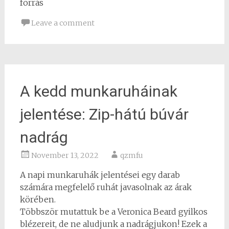
forrás
Leave a comment
A kedd munkaruháinak
jelentése: Zip-hátú búvár
nadrág
November 13, 2022
qzmfu
A napi munkaruhák jelentései egy darab
számára megfelelő ruhát javasolnak az árak
körében.
Többször mutattuk be a Veronica Beard gyilkos
blézereit, de ne aludjunk a nadrágjukon! Ezek a