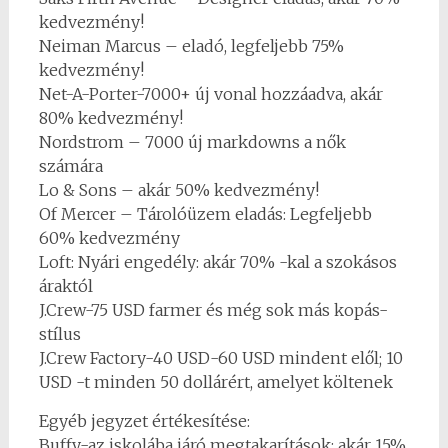
kedvezmény!
Neiman Marcus – eladó, legfeljebb 75%
kedvezmény!
Net-A-Porter-7000+ új vonal hozzáadva, akár
80% kedvezmény!
Nordstrom – 7000 új markdowns a nők
számára
Lo & Sons – akár 50% kedvezmény!
Of Mercer – Tárolóüzem eladás: Legfeljebb
60% kedvezmény
Loft: Nyári engedély: akár 70% -kal a szokásos
áraktól
J.Crew-75 USD farmer és még sok más kopás-
stílus
J.Crew Factory-40 USD-60 USD mindent elől; 10
USD -t minden 50 dollárért, amelyet költenek
Egyéb jegyzet értékesítése:
Buffy-az iskolába járó megtakarítások: akár 15%