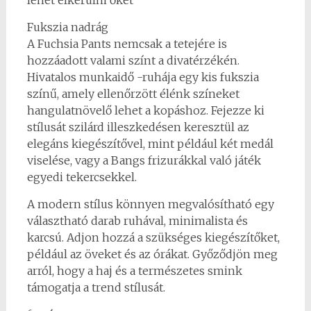
lehet elkerülni őket
Fukszia nadrág
A Fuchsia Pants nemcsak a tetejére is
hozzáadott valami színt a divatérzékén.
Hivatalos munkaidő -ruhája egy kis fukszia
színű, amely ellenőrzött élénk színeket
hangulatnövelő lehet a kopáshoz. Fejezze ki
stílusát szilárd illeszkedésen keresztül az
elegáns kiegészítővel, mint például két medál
viselése, vagy a Bangs frizurákkal való játék
egyedi tekercsekkel.
A modern stílus könnyen megvalósítható egy
választható darab ruhával, minimalista és
karcsú. Adjon hozzá a szükséges kiegészítőket,
például az öveket és az órákat. Győződjön meg
arról, hogy a haj és a természetes smink
támogatja a trend stílusát.