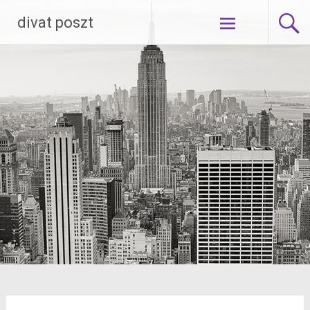
Skip
divat poszt
to
content