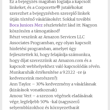
Ez a bejegyzés magában foglalja a kapcsolt
linkeket, és a Corporette® jutalékokat
szerezhet a bejegyzésben szereplő linkek
útján történő vásárlásokért. Sokkal további
Boca Juniors Mez
részletekért lásd itt. Nagyon
köszönöm a támogatásod!
Részt veszünk az Amazon Services LLC
Associates Programban, egy olyan kapcsolt
hirdetési programban, amelyet úgy
fejlesztettek ki, hogy felajánlja számunkra,
hogy díjat szerezzünk az Amazon.com és a
kapcsolt webhelyekhez való kapcsolódás révén.
Munkaruhák értékesítése a 9.23.22 -re (a
kedvenceink merészen!):
Ann Taylor – 30% kedvezmény a vásárlásnak
(kizárások vonatkoznak).
Amour Vert – a szezon végének eladásának
vége, legfeljebb 50% -kal (nagyszerű
selyemblúzokhoz és környezetbarát