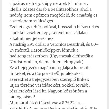
cipzáras nadrágok úgy néznek ki, mint az
ideális köztes darab a beállításokhoz, ahol a
nadrág nem egészen megfelelő, de a nadrág és
a sarok nem szükséges.
Ezeket egy fehér pólóval, hosszabb blézerrel és
cipőkkel viseltem egy kényelmes vállalati
alkalmi megjelenéshez.
A nadrág 295 dollár a Veronica Beardnél, és 00–
24 méretű. Hasonlóképpen jönnek a
haditengerészetben. (Ugyancsak elérhetők a
Nordstromban, de majdnem elfogytak.)
Ez a bejegyzés magában foglalja a kapcsolt
linkeket, és a Corporette® jutalékokat
szerezhet a bejegyzésben szereplő linkek
útján történő vásárlásokért. Sokkal további
részletekért lásd itt. Nagyon köszönöm a
támogatásod!
Munkaruhák értékesítése a 8.25.22 -re…
Saks Fifth Avenue – Designer eladás, akár 70%