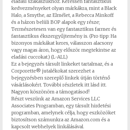
eladási szakaszukhoz. Keressen fantasztikus
kedvezményeket olyan márkákra, mint a Black
Halo, a Smythe, az Elmélet, a Rebecca Minkoff
és a házon belüli BOP alapok egy része;
Természetesen van egy fantasztikus farmer és
fantasztikus ékszergyűjtemény is. (Pro tipp: Ha
bizonyos márkákat keres, válasszon alacsony
vagy magas áron, hogy először megtekintse az
eladási cuccokat.) (L-ALL)
Ez a bejegyzés társult linkeket tartalmaz, és a
Corporette® jutalékokat szerezhet a
bejegyzésben szereplő linkek útján történő
vásárlásokért. További részletek itt lásd itt.
Nagyon köszönöm a támogatásod!
Részt veszünk az Amazon Services LLC
Associates Programban, egy társult hirdetési
programban, amelynek célja, hogy eszközöket
biztosítson számunkra az Amazon.com és a
kapcsolt webhelyek linkálásával.