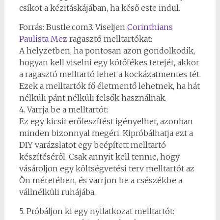
csíkot a kézitáskájában, ha késő este indul.
Forrás: Bustle.com3. Viseljen
Corinthians
Paulista Mez
ragasztó melltartókat:
A helyzetben, ha pontosan azon gondolkodik,
hogyan kell viselni egy kötőfékes tetejét, akkor
a ragasztó melltartó lehet a kockázatmentes tét.
Ezek a melltartók fő életmentő lehetnek, ha hát
nélküli pánt nélküli felsők használnak.
4. Varrja be a melltartót:
Ez egy kicsit erőfeszítést igényelhet, azonban
minden bizonnyal megéri. Kipróbálhatja ezt a
DIY varázslatot egy beépített melltartó
készítéséről. Csak annyit kell tennie, hogy
vásároljon egy költségvetési terv melltartót az
Ön méretében, és varrjon be a csészékbe a
vállnélküli ruhájába.
5. Próbáljon ki egy nyilatkozat melltartót: