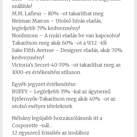
szállítás!
M.M. Lafleur – 80% -ot takaríthat meg
Neiman Marcus – Utolsó hívás eladás,
legfeljebb 75% kedvezmény!
Nordstrom – A nyári eladás be van kapcsolva!
Takarítson meg akár 60% -ot a 9/12 -től
Saks Fifth Avenue – Designer eladás, akár 70%
kedvezmény!
Victoria’s Secret-40-70% -ot takaríthat meg az
1000-es értékesítési stíluson
Egyéb jegyzet értékesítése:
BUFFY – Legfeljebb 35% -kal az ágynemű
Ejtőernyős-Takarítson meg akár 40% -ot az
utolsó esélyes tételeknek
Néhány legújabb hozzászólásunk itt a
Corporette -nál…
12 egyszerű frissítés az irodához