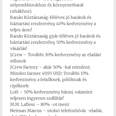
selyemblúzokhoz és környezetbarát
ruhákhoz).
Banán Köztársaság-Féléves jó barátok és
háztartási rendezvény, 40% kedvezmény a
teljes áron!
Banán Köztársaság gyár-féléves jó barátok és
háztartási rendezvény, 50% kedvezmény a
vásárlás!
J.Crew – További 30% kedvezmény az eladási
stílusok
J.Crew Factory – akár 50% -kal mindent;
Minden farmer 49,95 USD; További 15%
kedvezmény a felsőknek, pólóknak és
cipőknek
Loft – 50% kedvezmény bármi, valamint
teljesen ingyenes szállítás!
M.M. Lafleur – 80% -ot ment
Neiman Marcus – utolsó telefonhívás -eladás,