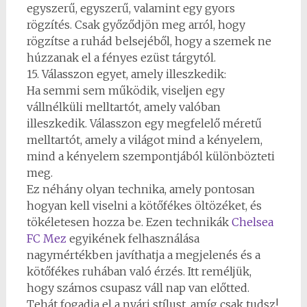
egyszerű, egyszerű, valamint egy gyors
rögzítés. Csak győződjön meg arról, hogy
rögzítse a ruhád belsejéből, hogy a szemek ne
húzzanak el a fényes ezüst tárgytól.
15. Válasszon egyet, amely illeszkedik:
Ha semmi sem működik, viseljen egy
vállnélküli melltartót, amely valóban
illeszkedik. Válasszon egy megfelelő méretű
melltartót, amely a világot mind a kényelem,
mind a kényelem szempontjából különbözteti
meg.
Ez néhány olyan technika, amely pontosan
hogyan kell viselni a kötőfékes öltözéket, és
tökéletesen hozza be. Ezen technikák
Chelsea
FC Mez
egyikének felhasználása
nagymértékben javíthatja a megjelenés és a
kötőfékes ruhában való érzés. Itt reméljük,
hogy számos csupasz váll nap van előtted.
Tehát fogadja el a nyári stílust, amíg csak tudsz!