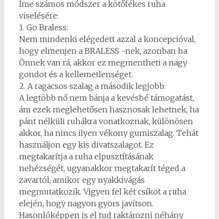
Íme számos módszer a kötőfékes ruha
viselésére:
1. Go Braless:
Nem mindenki elégedett azzal a koncepcióval,
hogy elmenjen a BRALESS -nek, azonban ha
Önnek van rá, akkor ez megmentheti a nagy
gondot és a kellemetlenséget.
2. A ragacsos szalag a második legjobb:
A legtöbb nő nem bánja a kevésbé támogatást,
ám ezek meglehetősen hasznosak lehetnek, ha
pánt nélküli ruhákra vonatkoznak, különösen
akkor, ha nincs ilyen vékony gumiszalag. Tehát
használjon egy kis divatszalagot. Ez
megtakarítja a ruha elpusztításának
nehézségét, ugyanakkor megtakarít téged a
zavartól, amikor egy nyakkivágás
megmutatkozik. Vigyen fel két csíkot a ruha
elején, hogy nagyon gyors javítson.
Hasonlóképpen is el tud raktározni néhány