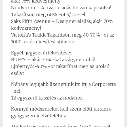
akár 75% kedvezmény!
Nordstrom – A nyári eladás be van kapcsolva!
Takarítson meg 60% -ot 9/12 -rel
Saks Fifth Avenue – Designer eladás, akár 70%
kedvezmény!
Victoria’s Trükk-Takarítson meg 40-70% -ot az
1000-es értékesítési stíluson
Egyéb jegyzet értékesítése:
BUFFY – akár 35% -kal az ágyneműből
Ejtőernyős-40% -ot takaríthat meg az utolsó
esélyt
Néhány legújabb üzenetünk itt, itt, a Corporette
-nél …
12 egyszerű frissítés az irodához
Könnyű módszereket kell szem előtt tartani a
gyógyszerek elvételéhez
Mit kell vásárolni a munkához Ann Taylornál