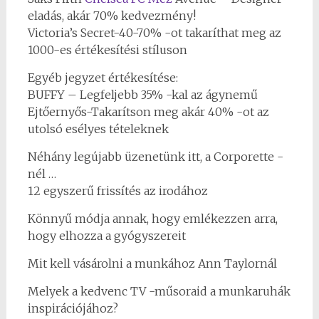
eladás, akár 70% kedvezmény!
Victoria’s Secret-40-70% -ot takaríthat meg az
1000-es értékesítési stíluson
Egyéb jegyzet értékesítése:
BUFFY – Legfeljebb 35% -kal az ágynemű
Ejtőernyős-Takarítson meg akár 40% -ot az
utolsó esélyes tételeknek
Néhány legújabb üzenetünk itt, a Corporette -
nél …
12 egyszerű frissítés az irodához
Könnyű módja annak, hogy emlékezzen arra,
hogy elhozza a gyógyszereit
Mit kell vásárolni a munkához Ann Taylornál
Melyek a kedvenc TV -műsoraid a munkaruhák
inspirációjához?