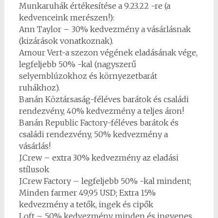
Munkaruhák értékesítése a 9.23.22 -re (a
kedvenceink merészen!):
Ann Taylor – 30% kedvezmény a vásárlásnak
(kizárások vonatkoznak).
Amour Vert-a szezon végének eladásának vége,
legfeljebb 50% -kal (nagyszerű
selyemblúzokhoz és környezetbarát
ruhákhoz).
Banán Köztársaság-féléves barátok és családi
rendezvény, 40% kedvezmény a teljes áron!
Banán Republic Factory-féléves barátok és
családi rendezvény, 50% kedvezmény a
vásárlás!
J.Crew – extra 30% kedvezmény az eladási
stílusok
J.Crew Factory – legfeljebb 50% -kal mindent;
Minden farmer 49,95 USD; Extra 15%
kedvezmény a tetők, ingek és cipők
Loft – 50% kedvezmény minden és ingyenes