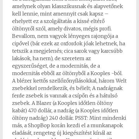
amelynek olyan klasszikusnak és alapvetőnek
kell lennie, mint amennyit csak kapsz –
ehelyett ez a szolgáltatás a kissé eltérő
öltönyről szól, amely divatos, mégis profi.
Bevallom, nem vagyok lényeges rajongója a
cipővel (bár ezek az oxfordok jóak lehetnek, ha
tetszik a megjelenés; cica sarok vagy karcsúbb
lakások, ha nem), de szeretem az
egyszerűséget, de a modernitás, de a
modernitás ebből az öltönyből a Kooples -ból.
A blézer kettős szellőzőnyílásokkal, három Welt
zsebekkel rendelkezik, és bélelt; A nadrágnak
ferde zsebek is vannak a csípőn és a hátulsó
zsebek. A Blazer (a Kooples időtlen öltöny
kabát) 470 dollár, a nadrág (a Kooples időtlen
öltöny nadrág) 240 dollár. PSST: Mint mindenki
más, a ShopBop korán kezdi el a munkanapok
eladását, rengeteg új kiegészítést kínál az