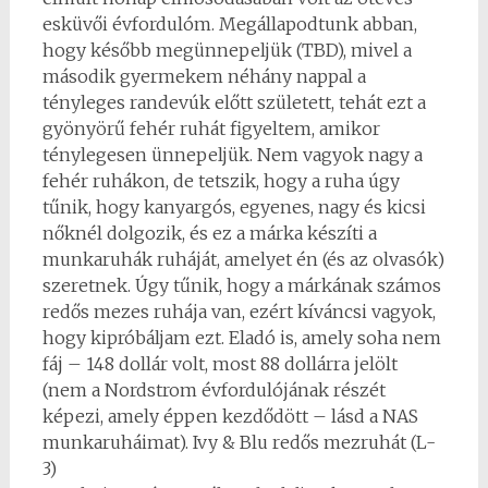
esküvői évfordulóm. Megállapodtunk abban,
hogy később megünnepeljük (TBD), mivel a
második gyermekem néhány nappal a
tényleges randevúk előtt született, tehát ezt a
gyönyörű fehér ruhát figyeltem, amikor
ténylegesen ünnepeljük. Nem vagyok nagy a
fehér ruhákon, de tetszik, hogy a ruha úgy
tűnik, hogy kanyargós, egyenes, nagy és kicsi
nőknél dolgozik, és ez a márka készíti a
munkaruhák ruháját, amelyet én (és az olvasók)
szeretnek. Úgy tűnik, hogy a márkának számos
redős mezes ruhája van, ezért kíváncsi vagyok,
hogy kipróbáljam ezt. Eladó is, amely soha nem
fáj – 148 dollár volt, most 88 dollárra jelölt
(nem a Nordstrom évfordulójának részét
képezi, amely éppen kezdődött – lásd a NAS
munkaruháimat). Ivy & Blu redős mezruhát (L-
3)