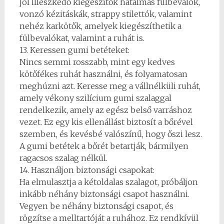
jól illeszkedő kiegészítők hatalmas fülbevalók,
vonzó kézitáskák, strappy stilettók, valamint
nehéz karkötők, amelyek kiegészíthetik a
fülbevalókat, valamint a ruhát is.
13. Keressen gumi betéteket:
Nincs semmi rosszabb, mint egy kedves
kötőfékes ruhát használni, és folyamatosan
meghúzni azt. Keresse meg a vállnélküli ruhát,
amely vékony szilícium gumi szalaggal
rendelkezik, amely az egész belső varráshoz
vezet. Ez egy kis ellenállást biztosít a bőrével
szemben, és kevésbé valószínű, hogy őszi lesz.
A gumi betétek a bőrét betartják, bármilyen
ragacsos szalag nélkül.
14. Használjon biztonsági csapokat:
Ha elmulasztja a kétoldalas szalagot, próbáljon
inkább néhány biztonsági csapot használni.
Vegyen be néhány biztonsági csapot, és
rögzítse a melltartóját a ruhához. Ez rendkívül