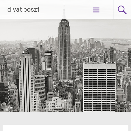
Skip
divat poszt
to
content