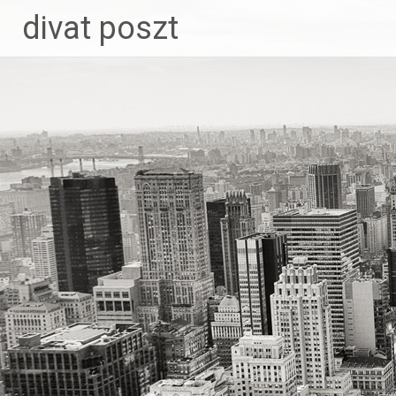
Skip
divat poszt
to
content