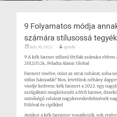
9 Folyamatos módja annak,
számára stílusossá tegyé
July 30, 2022
qzmfu
9 A kék farmer stílusú férfiak számára ebben 
2012.05.24., Feladta Alanic Global
Farmert viselve, mint az utcai ruházat, soha ne
stílus hányadát? Nos, letettünk néhány dappe
viselje kedvenc kék farmert a 2022. egy nagyle
szolgáltató megkönnyíti a férfi farmer, dzsek
minőségű ruházat nagykereskedelmének nag
Pólóval és cipőkkel
Amikor a kék farmerre vonatkozik, sok ember 