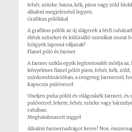
fehér, szürke, barna, kék, piros vagy zöld blo
alkalmi megjelenésű legyen.
Grafikus pólókkal
A grafikus pólók az új slágerek a férfi ruházat
élénk színeket és különálló mintákat mutat b
hölgyek lapossá váljanak!
Flanel póló és farmer
A farmer szikla egyik legfontosabb módja az, ha
kényelmes flanel pólót piros, fehér, kék, zöl
színkombinációban, a rengeteg farmernel, ho
Kapucnis pulóverrel
Viseljen puha pólót és világoskék farmert, és
pulóverrel, fekete, fehér, szürke vagy bármil
ruhában.
Meghatalmazott inggel
Alkalmi farmernadrágot keres? Nos, összecsap