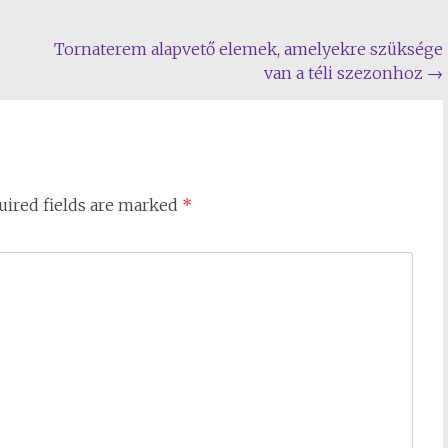
Tornaterem alapvető elemek, amelyekre szüksége
van a téli szezonhoz
→
uired fields are marked
*