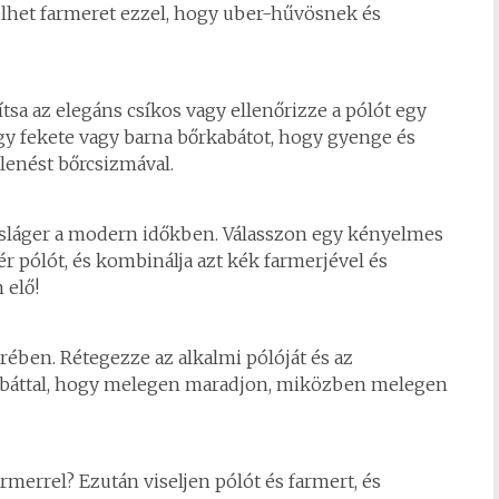
selhet farmeret ezzel, hogy uber-hűvösnek és
ítsa az elegáns csíkos vagy ellenőrizze a pólót egy
gy fekete vagy barna bőrkabátot, hogy gyenge és
elenést bőrcsizmával.
sláger a modern időkben. Válasszon egy kényelmes
ér pólót, és kombinálja azt kék farmerjével és
 elő!
ben. Rétegezze az alkalmi pólóját és az
abáttal, hogy melegen maradjon, miközben melegen
rmerrel? Ezután viseljen pólót és farmert, és