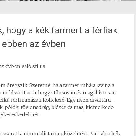
 hogy a kék farmert a férfiak
k ebben az évben
az évben való stílus
m öregszik. Szeretné, ha a farmer ruhája javítja a
r módszert arra, hogy stílusosan és magabiztosan
lkű férfi ruházati kollekció. Egy ilyen divattáru -
ik, pólók, rövidnadrág, blézer és más, kiemelkedő
ykereskedelmét.
szereti a minimalista megközelítést. Párosítsa kék,