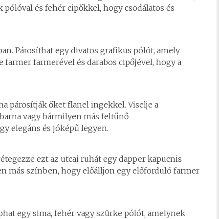
kk pólóval és fehér cipőkkel, hogy csodálatos és
ban. Párosíthat egy divatos grafikus pólót, amely
e farmer farmerével és darabos cipőjével, hogy a
 párosítják őket flanel ingekkel. Viselje a
d, barna vagy bármilyen más feltűnő
gy elegáns és jóképű legyen.
 rétegezze ezt az utcai ruhát egy dapper kapucnis
yen más színben, hogy előálljon egy előforduló farmer
hat egy sima, fehér vagy szürke pólót, amelynek