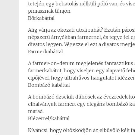
tetején egy behatolás nélküli póló van, és vi
pimasznak tűnjön.
Bőrkabáttal
Alig várja az okozati utcai ruhát? Ezután páros
népszerű árnyékban farmernel, és tegye fel e
divatos legyen. Végezze el ezt a divatos megj
Farmerkabáttal
A farmer-on-denim megjelenés fantasztikus 
farmerkabátot, hogy viseljen egy alapvető feh
cipőjével, hogy ultrahűvös hangulatot idézzen
Bombázó kabáttal
A bombázó dzsekik dühösek az évezredek köré
elhalványult farmert egy elegáns bombázó k
marad.
Blézerrel/kabáttal
Kíváncsi, hogy öltözködjön az elbűvölő kék fa