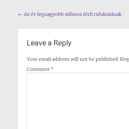
Post
←
Az év legnagyobb stílusos férfi ruházatának
navigation
Leave a Reply
Your email address will not be published.
Req
Comment
*