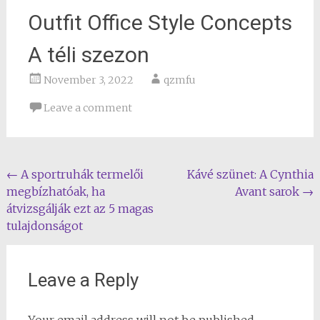
Outfit Office Style Concepts
A téli szezon
November 3, 2022
qzmfu
Leave a comment
Post
←
A sportruhák termelői
Kávé szünet: A Cynthia
megbízhatóak, ha
Avant sarok
→
navigation
átvizsgálják ezt az 5 magas
tulajdonságot
Leave a Reply