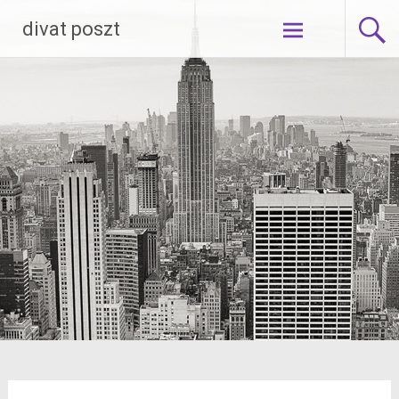
Skip
divat poszt
to
content