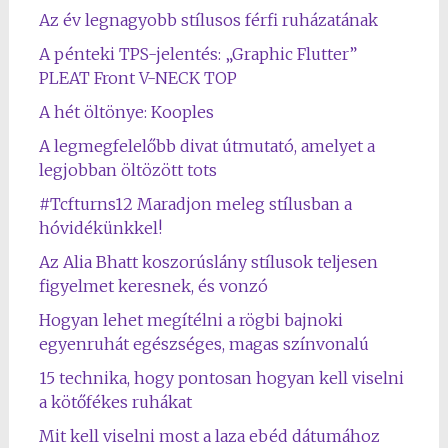
Az év legnagyobb stílusos férfi ruházatának
A pénteki TPS-jelentés: „Graphic Flutter”
PLEAT Front V-NECK TOP
A hét öltönye: Kooples
A legmegfelelőbb divat útmutató, amelyet a
legjobban öltözött tots
#Tcfturns12 Maradjon meleg stílusban a
hóvidékünkkel!
Az Alia Bhatt koszorúslány stílusok teljesen
figyelmet keresnek, és vonzó
Hogyan lehet megítélni a rögbi bajnoki
egyenruhát egészséges, magas színvonalú
15 technika, hogy pontosan hogyan kell viselni
a kötőfékes ruhákat
Mit kell viselni most a laza ebéd dátumához